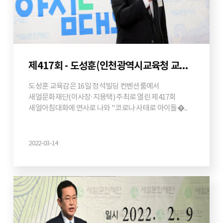
제417회 - 도성훈(인천광역시교육청 교육감)
도성훈 교육감은 16일 정석빌딩 컨벤션룸에서
새얼문화재단(이사장·지용택) 주최로 열린 제417회
새얼아침대화에 연사로 나와 "코로나 사태로 아이들�...
2022-03-14