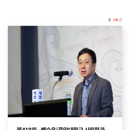
총
245
건