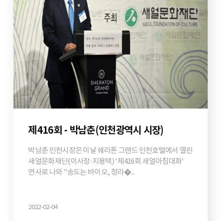
제416회 - 박남춘(인천광역시 시장)
박남춘 인천시장은 이날 쉐라톤 그랜드 인천호텔에서 열린
새얼문화재단(이사장·지용택) '제416회 새얼아침대화'
연사로 나와 "송도는 바이오, 청라�...
2022-02-04