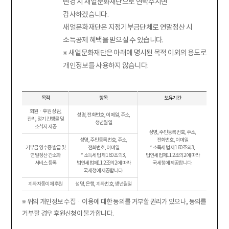
변경 시 새얼문화재단으로 연락주시면
감사하겠습니다.
새얼문화재단은 지정기부금단체로 연말정산 시
소득공제 혜택을 받으실 수 있습니다.
※ 새얼문화재단은 아래에 명시된 목적 이외의 용도로
개인정보를 사용하지 않습니다.
목적
항목
보유기간
회원ㆍ후원 상담,
성명, 전화번호, 이메일, 주소,
관리, 정기 간행물 및
생년월일
소식지 제공
성명, 주민등록번호, 주소,
성명, 주민등록번호, 주소,
전화번호, 이메일
기부금 영수증 발급 및
전화번호, 이메일
* 소득세법 제160조의3,
연말정산 간소화
* 소득세법 제160조의3,
법인세법제112조의2에 따라
서비스 등록
법인세법제112조의2에 따라
국세청에 제공합니다.
국세청에 제공합니다.
계좌자동이체 후원
성명, 은행, 계좌번호, 생년월일
※ 위의 개인정보 수집ㆍ이용에 대한 동의를 거부할 권리가 있으나, 동의를
거부할 경우 후원신청이 불가합니다.