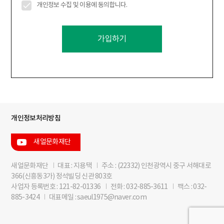
개인정보 수집 및 이용에 동의합니다.
가입하기
개인정보처리방침
새얼문화재단
새얼문화재단
I
대표 : 지용택
I
주소 : (22332) 인천광역시 중구 서해대로
366(신흥동3가) 정석빌딩 신관 803호
사업자 등록번호 : 121-82-01336
I
전화 : 032-885-3611
I
팩스 : 032-
885-3424
I
대표메일 : saeul1975@naver.com