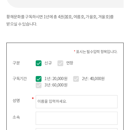
황해문화를 구독하시면 1년에 총 4권(봄호, 여름호, 가을호, 겨울호)를
받으실 수 있습니다.
*
표시는 필수입력 항목입니다.
구분
신규
연장
구독기간
1년 : 20,000원
2년 : 40,000원
3년 : 60,000원
성명
소속