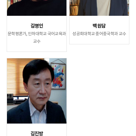
김명인
백원담
문학평론가, 인하대학교 국어교육과
성공회대학교 중어중국학과 교수
교수
김진방