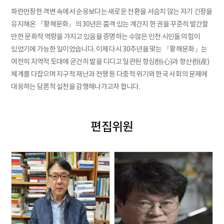
파란만장한 격변 속에서 순응보다는 새로운 전환을 서슴치 않는 자기 긴장을
유지해온 『황해문화』의 30년은 품격 있는 계간지 한 권을 꾸준히 발간할
만한 문화적 역량을 가지고 있음을 증명하는 수많은 인천 시민들의 힘이
있었기에 가능한 일이었습니다. 이제 다시 30주년을 맞는 『황해문화』는
여전히 지역적 토대에 굳건히 발을 디디고 일관된 항심(恒心)과 항산(恒産)
체계를 다잡으며 지구적 재난과 전쟁 등 다중적 위기와 한국 사회의 문제에
대응하는 담론적 실천을 감행해나가고자 합니다.
편집위원