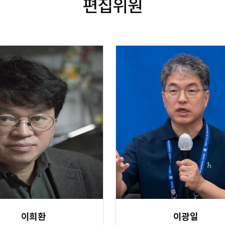
편집위원
이희환
이광일