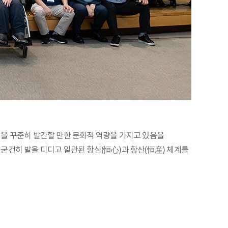
권을 꾸준히 발간할 만한 문화적 역량을 가지고 있음을
굳건히 발을 디디고 일관된 항심(恒心)과 항산(恒産) 체계를