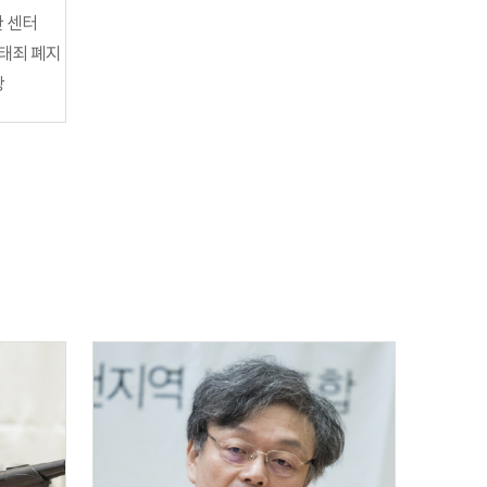
 센터
낙태죄 폐지
장