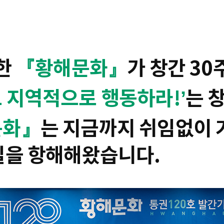
동한
『황해문화』
가 창간 3
 지역적으로 행동하라!’
는 
문화』
는 지금까지 쉬임없이
길을 항해해왔습니다.