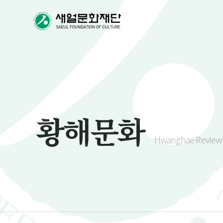
황해문화
Hwanghae Review