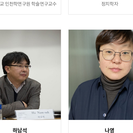
교 인천학연구원 학술연구교수
정치학자
하남석
나영