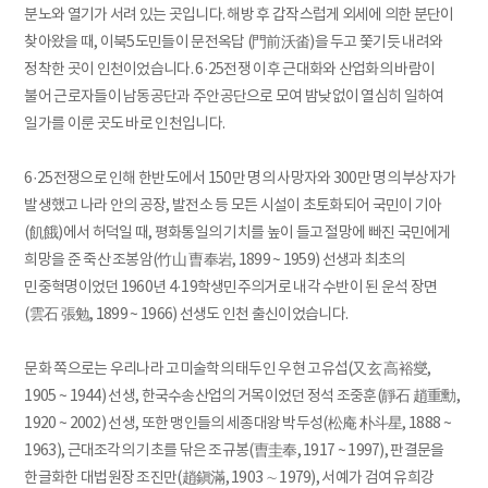
분노와 열기가 서려 있는 곳입니다. 해방 후 갑작스럽게 외세에 의한 분단이
찾아왔을 때, 이북5도민들이 문전옥답 (門前沃畓)을 두고 쫓기듯 내려와
정착한 곳이 인천이었습니다. 6·25전쟁 이후 근대화와 산업화의 바람이
불어 근로자들이 남동공단과 주안공단으로 모여 밤낮없이 열심히 일하여
일가를 이룬 곳도 바로 인천입니다.
6·25전쟁으로 인해 한반도에서 150만 명의 사망자와 300만 명의 부상자가
발생했고 나라 안의 공장, 발전소 등 모든 시설이 초토화되어 국민이 기아
(飢餓)에서 허덕일 때, 평화통일의 기치를 높이 들고 절망에 빠진 국민에게
희망을 준 죽산 조봉암(竹山 曺奉岩, 1899 ~ 1959) 선생과 최초의
민중혁명이었던 1960년 4·19학생민주의거로 내각 수반이 된 운석 장면
(雲石 張勉, 1899 ~ 1966) 선생도 인천 출신이었습니다.
문화 쪽으로는 우리나라 고미술학의 태두인 우현 고유섭(又玄 高裕燮,
1905 ~ 1944) 선생, 한국수송산업의 거목이었던 정석 조중훈(靜石 趙重勳,
1920 ~ 2002) 선생, 또한 맹인들의 세종대왕 박두성(松庵 朴斗星, 1888 ~
1963), 근대조각의 기초를 닦은 조규봉(曺圭奉, 1917 ~ 1997), 판결문을
한글화한 대법원장 조진만(趙鎭滿, 1903 ∼ 1979), 서예가 검여 유희강