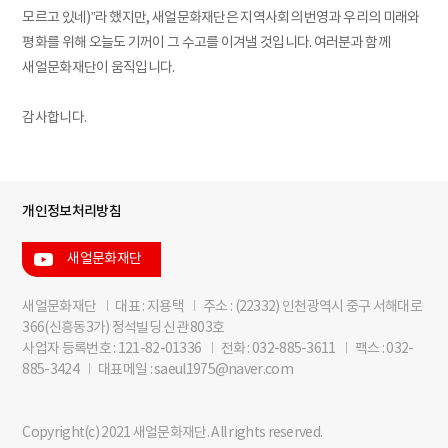
모르고 있네)”라 했지만, 새얼문화재단은 지역사회의 번영과 우리의 미래와
평화를 위해 오늘도 기꺼이 그 수고를 이겨낼 것입니다. 여러분과 함께
새얼문화재단이 움직입니다.
감사합니다.
개인정보처리방침
새얼문화재단
새얼문화재단
I
대표 : 지용택
I
주소 : (22332) 인천광역시 중구 서해대로
366(신흥동3가) 정석빌딩 신관 803호
사업자 등록번호 : 121-82-01336
I
전화 : 032-885-3611
I
팩스 : 032-
885-3424
I
대표메일 : saeul1975@naver.com
Copyright(c) 2021 새얼문화재단. All rights reserved.