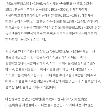
(劍如 柳熙綱, 1911 ~ 1976), 동정 박세림 선생(東庭 朴世霖, 1924 ~
1975), 항공우주분야의 장극(張勀, 1913 ~ 2008), 경제학자이자
서울대학교 초대총장이었던 신태환(申泰煥, 1912 ~ 1993), 대한제국
최초의 근대식 군함 양무호 함장 신순성(愼順晟, 1878 ~ 1944), 우리나라
최초로 시립박물관을 열었던 석남 이경성(石南 李慶成, 1919 ~ 2009) 선생
등을 비롯해 대한민국의 교육·법률·예술의 초석을 놓은 인물들이 하늘의
별처럼 빛나는 곳도 인천입니다.
지금으로부터 거의 반세기 전인 1975년 10월 23일, 새얼문화재단이 첫
걸음을 내딛었습니다. 그것은 우리 스스로 귀해지기 위한 노력의
출발이었습니다. 사람이 귀해지고, 지역이 귀해지는 것은 정치만의 일도
아니고, 법률로 제정한다고 해서 가능한 것이 아닙니다. 사람은 자기가
스스로 크는 것이라고 합니다. 그러나 씨를 뿌리고 볕과 바람을 막아주고
때에 따라 물을 뿌려주는 것은 주위에서 함께 하는 것입니다. 저절로 잘 되고,
홀로 잘 살며, 혼자만 귀해지지 않습니다.
다산 정약용 선생은 <견여탄(肩輿歎)>이란 시에서 “人知坐輿樂
不識肩輿苦(사람들이 가마 타는 즐거움은 알아도 가마 메는 괴로움은