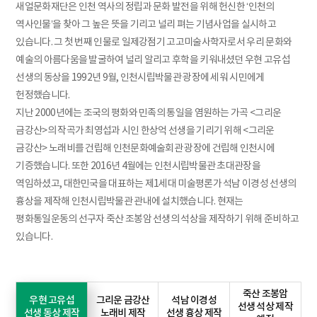
새얼문화재단은 인천 역사의 정립과 문화 발전을 위해 헌신한 ‘인천의
역사인물’을 찾아 그 높은 뜻을 기리고 널리 펴는 기념사업을 실시하고
있습니다. 그 첫 번째 인물로 일제강점기 고고미술사학자로서 우리 문화와
예술의 아름다움을 발굴하여 널리 알리고 후학을 키워내셨던 우현 고유섭
선생의 동상을 1992년 9월, 인천시립박물관 광장에 세워 시민에게
헌정했습니다.
지난 2000년에는 조국의 평화와 민족의 통일을 염원하는 가곡 <그리운
금강산>의 작곡가 최영섭과 시인 한상억 선생을 기리기 위해 <그리운
금강산> 노래비를 건립해 인천문화예술회관 광장에 건립해 인천시에
기증했습니다. 또한 2016년 4월에는 인천시립박물관 초대관장을
역임하셨고, 대한민국을 대표하는 제1세대 미술평론가 석남 이경성 선생의
흉상을 제작해 인천시립박물관 관내에 설치했습니다. 현재는
평화통일운동의 선구자 죽산 조봉암 선생의 석상을 제작하기 위해 준비하고
있습니다.
죽산 조봉암
우현 고유섭
그리운 금강산
석남 이경성
선생 석상 제작
선생 동상 제작
노래비 제작
선생 흉상 제작