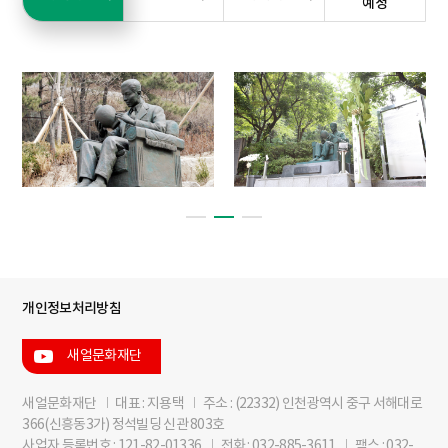
예정
개인정보처리방침
새얼문화재단
새얼문화재단
I
대표 : 지용택
I
주소 : (22332) 인천광역시 중구 서해대로
366(신흥동3가) 정석빌딩 신관 803호
사업자 등록번호 : 121-82-01336
I
전화 : 032-885-3611
I
팩스 : 032-