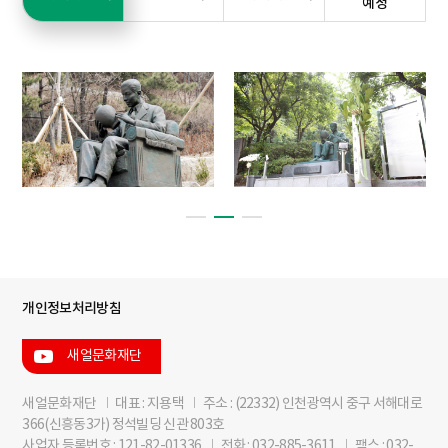
예정
개인정보처리방침
새얼문화재단
새얼문화재단
I
대표 : 지용택
I
주소 : (22332) 인천광역시 중구 서해대로
366(신흥동3가) 정석빌딩 신관 803호
사업자 등록번호 : 121-82-01336
I
전화 : 032-885-3611
I
팩스 : 032-