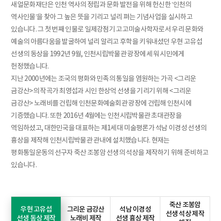
새얼문화재단은 인천 역사의 정립과 문화 발전을 위해 헌신한 ‘인천의
역사인물’을 찾아 그 높은 뜻을 기리고 널리 펴는 기념사업을 실시하고
있습니다. 그 첫 번째 인물로 일제강점기 고고미술사학자로서 우리 문화와
예술의 아름다움을 발굴하여 널리 알리고 후학을 키워내셨던 우현 고유섭
선생의 동상을 1992년 9월, 인천시립박물관 광장에 세워 시민에게
헌정했습니다.
지난 2000년에는 조국의 평화와 민족의 통일을 염원하는 가곡 <그리운
금강산>의 작곡가 최영섭과 시인 한상억 선생을 기리기 위해 <그리운
금강산> 노래비를 건립해 인천문화예술회관 광장에 건립해 인천시에
기증했습니다. 또한 2016년 4월에는 인천시립박물관 초대관장을
역임하셨고, 대한민국을 대표하는 제1세대 미술평론가 석남 이경성 선생의
흉상을 제작해 인천시립박물관 관내에 설치했습니다. 현재는
평화통일운동의 선구자 죽산 조봉암 선생의 석상을 제작하기 위해 준비하고
있습니다.
죽산 조봉암
우현 고유섭
그리운 금강산
석남 이경성
선생 석상 제작
선생 동상 제작
노래비 제작
선생 흉상 제작