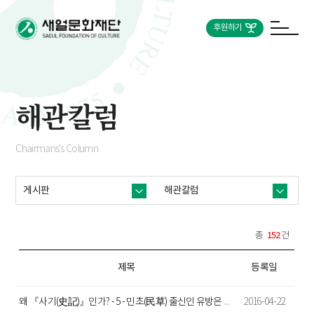
후원하기
해관칼럼
Chairmans's Column
게시판
해관칼럼
152
총
건
제목
등록일
왜 『사기(史記)』인가? - 5 - 민초(民草) 출신인 유방은 사람을 볼 줄 알았다
2016-04-22