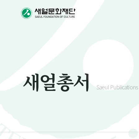
새얼총서
Saeul Publications