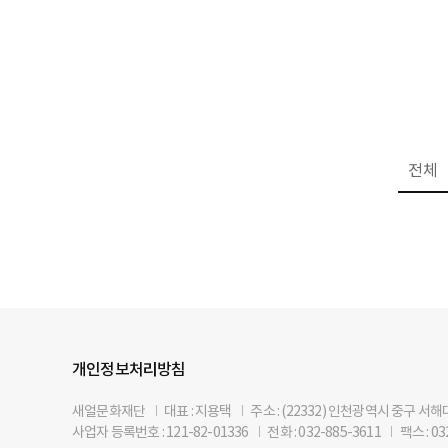
개인정보처리방침
새얼문화재단
I
대표 : 지용택
I
주소 : (22332) 인천광역시 중구 서
사업자 등록번호 : 121-82-01336
I
전화 : 032-885-3611
I
팩스 : 03