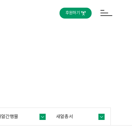
후원하기
새얼간행물
새얼총서