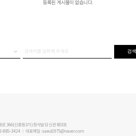
등록된 게시물이 없습니다.
해대로 366(신흥동3가) 정석빌딩 신관 803호
2-885-3424
I
대표메일 : saeul1975@naver.com