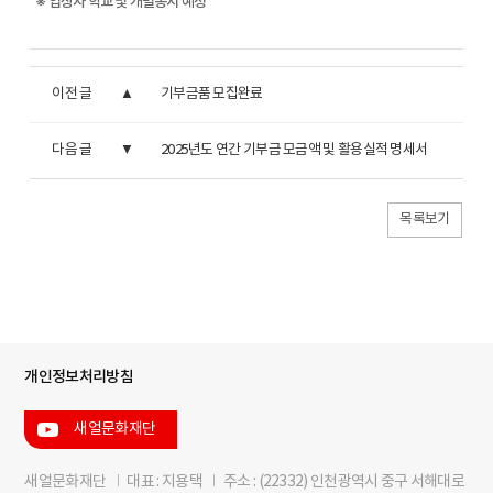
※ 입상자 학교 및 개별통지 예정
이전 글
기부금품 모집완료
다음 글
2025년도 연간 기부금 모금액 및 활용실적 명세서
목록보기
개인정보처리방침
새얼문화재단
새얼문화재단
I
대표 : 지용택
I
주소 : (22332) 인천광역시 중구 서해대로