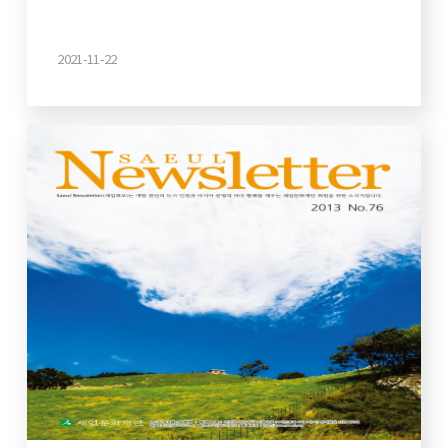
2021-11-22