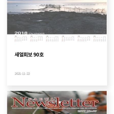
새얼회보 90호
2021-11-22