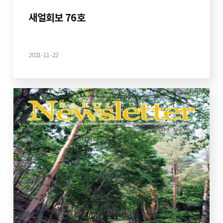
새얼회보 76호
2021-11-22