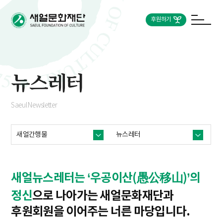
후원하기
뉴스레터
Saeul Newsletter
새얼간행물
뉴스레터
새얼뉴스레터는 ‘우공이산(愚公移山)’의
정신
으로 나아가는 새얼문화재단과
후원회원을 이어주는 너른 마당입니다.