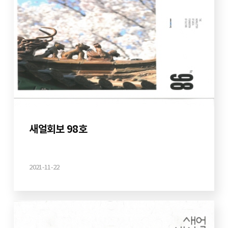
새얼회보 98호
2021-11-22