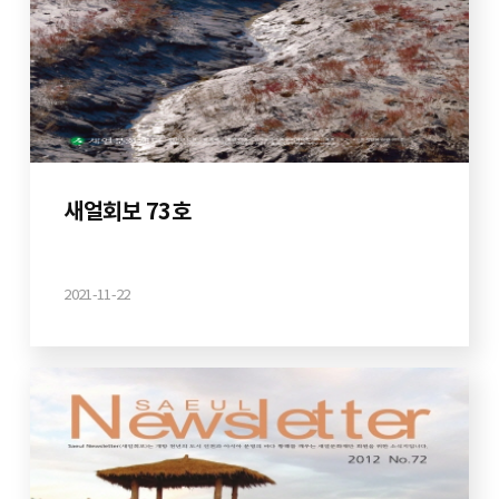
새얼회보 73호
2021-11-22