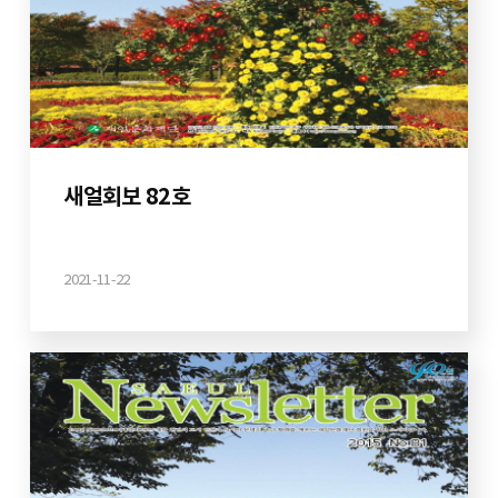
새얼회보 82호
2021-11-22