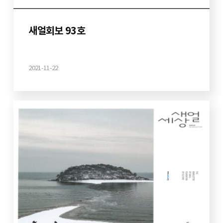
새얼회보 93호
2021-11-22