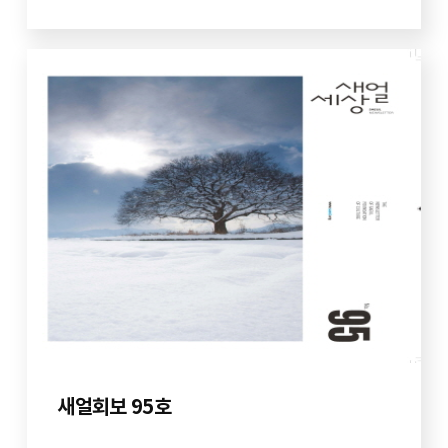
새얼회보 95호