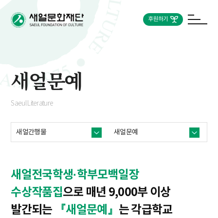
후원하기
새얼문예
Saeul Literature
새얼간행물
새얼문예
새얼전국학생·학부모백일장
수상작품집
으로 매년 9,000부 이상
발간되는
『새얼문예』
는 각급학교