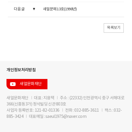
다음 글
새얼문예 13호(1998년)
목록보기
개인정보처리방침
새얼문화재단
새얼문화재단
I
대표 : 지용택
I
주소 : (22332) 인천광역시 중구 서해대로
366(신흥동3가) 정석빌딩 신관 803호
사업자 등록번호 : 121-82-01336
I
전화 : 032-885-3611
I
팩스 : 032-
885-3424
I
대표메일 : saeul1975@naver.com