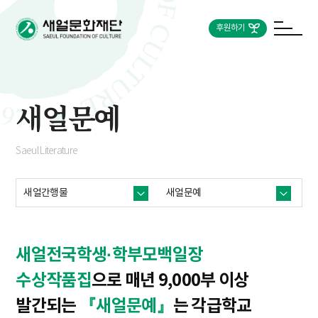
후원하기
새얼문예
Saeul Literature
새얼간행물
새얼문예
새얼전국학생·학부모백일장
수상작품집
으로 매년 9,000부 이상
발간되는
『새얼문예』
는 각급학교