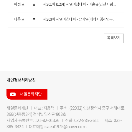
이전 글
제261회 (12月) 새얼아침대화 - 이훈규(인천지검 검사장)
다음 글
제263회 새얼아침대화 - 방기열(에너지경제연구원 원장)
목록보기
개인정보처리방침
새얼문화재단
새얼문화재단
I
대표 : 지용택
I
주소 : (22332) 인천광역시 중구 서해대로
366(신흥동3가) 정석빌딩 신관 803호
사업자 등록번호 : 121-82-01336
I
전화 : 032-885-3611
I
팩스 : 032-
885-3424
I
대표메일 : saeul1975@naver.com