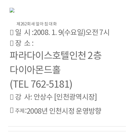
제262회 새 얼 아 침 대 화
󰁮 일 시 :
2008. 1. 9
(수요일)
오전 7시
󰁮 장 소 :
파라다이스호텔인천 2층
다이아몬드홀
(TEL 762-5181)
󰁮 강 사
: 안상수 [인천광역시장]
󰁮
:
2008년 인천시정 운영방향
주제