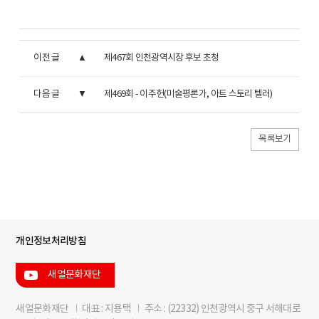
이전 글
제467회 인천광역시장 후보 초청
다음 글
제469회 - 이주헌(미술평론가, 아트 스토리 텔러)
목록보기
개인정보처리방침
새얼문화재단
새얼문화재단
I
대표 : 지용택
I
주소 : (22332) 인천광역시 중구 서해대로