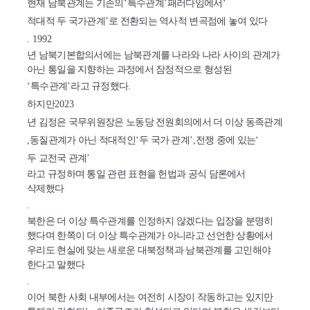
현재 남북관계는 기존의
‘
특수관계
’
패러다임에서
‘
적대적 두 국가관계
’
로 전환되는 역사적 변곡점에 놓여 있다
. 1992
년 남북기본합의서에는 남북관계를 나라와 나라 사이의 관계가
아닌 통일을 지향하는 과정에서 잠정적으로 형성된
‘
특수관계
’
라고 규정했다
.
하지만
2023
년 김정은 국무위원장은 노동당 전원회의에서 더 이상 동족관계
,
동질관계가 아닌 적대적인
‘
두 국가 관계
’,
전쟁 중에 있는
‘
두 교전국 관계
’
라고 규정하며 통일 관련 표현을 헌법과 공식 담론에서
삭제했다
.
북한은 더 이상 특수관계를 인정하지 않겠다는 입장을 분명히
했다며 한쪽이 더 이상 특수관계가 아니라고 선언한 상황에서
우리도 현실에 맞는 새로운 대북정책과 남북관계를 고민해야
한다고 말했다
.
이어 북한 사회 내부에서는 여전히 시장이 작동하고는 있지만