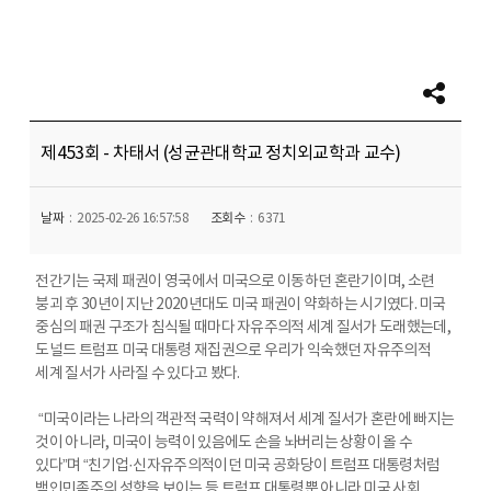
제453회 - 차태서 (성균관대학교 정치외교학과 교수)
날짜
2025-02-26 16:57:58
조회수
6371
전간기는 국제 패권이 영국에서 미국으로 이동하던 혼란기이며, 소련
붕괴 후 30년이 지난 2020년대도 미국 패권이 약화하는 시기였다. 미국
중심의 패권 구조가 침식될 때마다 자유주의적 세계 질서가 도래했는데,
도널드 트럼프 미국 대통령 재집권으로 우리가 익숙했던 자유주의적
세계 질서가 사라질 수 있다고 봤다.
“미국이라는 나라의 객관적 국력이 약해져서 세계 질서가 혼란에 빠지는
것이 아니라, 미국이 능력이 있음에도 손을 놔버리는 상황이 올 수
있다”며 “친기업·신자유주의적이던 미국 공화당이 트럼프 대통령처럼
백인민족주의 성향을 보이는 등 트럼프 대통령뿐 아니라 미국 사회