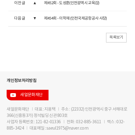
이전 글
제452회 - 도성훈(인천광역시 교육감)
다음 글
제454회 - 이학재 (인천국제공항공사 사장)
목록보기
개인정보처리방침
새얼문화재단
새얼문화재단
I
대표 : 지용택
I
주소 : (22332) 인천광역시 중구 서해대로
366(신흥동3가) 정석빌딩 신관 803호
사업자 등록번호 : 121-82-01336
I
전화 : 032-885-3611
I
팩스 : 032-
885-3424
I
대표메일 : saeul1975@naver.com