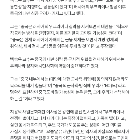
백승욱 교수는 "러시아와 중국은 사회주의를 겪고, 기본적으로 '내적
통합성'을 지향하는 공통점이 있다"며 러시아의 우크라이나 침공 이후
중국의 대만 침공 우려가 커지고 있다고 했다.
그는 "중국은 러시아의 우크라이나 침략을 지켜보면서 대만을 무력으로
침공하는 방식을 진행할지, 이를 포기할지 고민할 가능성이 크다"며
"중국은 현재 러시아에 가해지는 금융 제재를 보면서 개방 경제의
취약성, 세계 정치 고립 등을 염두에 두게 될 것"이라고 주장했다.
백승욱 교수는 중국의 대만 침략 등 군사적 위협을 견제하기 위해서는
우리나라 정치와 시민사회의 역할이 중요하다고 했다.
그는 "중국 내부에서는 (대만에 대한 군사적 위협에) 동의하지 않더라도
목소리를 내기 힘들다"며 "중국의 군사화 방식에 우리가 'NO(노)'라고
명확히 표현하면 중국도 바뀔 가능성이 높은 만큼, 그게 우리가 선택해야
하는 길"이라고 했다.
지용택 새얼문화재단 이사장은 강연에 앞선 인사말에서 "우크라이나
전쟁이 벌어지고 나서 내가 다니는 직장이 없어지고, 가족이 떨어지고,
살던 동네가 파괴되고, 주변 국가가 도움을 주는 상황이 어떤 의미를
가질지 생각했다"며 "오늘날 유태인이 5천년 역사의 이집트와 페르시아
문명을 제치고 버텼듯 지도자의 인도와 지도자의 식견, 끝으로는 국민이