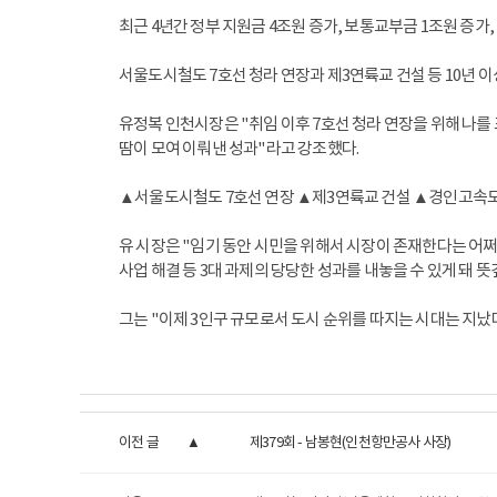
최근 4년간 정부 지원금 4조원 증가, 보통교부금 1조원 증가
서울도시철도 7호선 청라 연장과 제3연륙교 건설 등 10년 이
유정복 인천시장은 "취임 이후 7호선 청라 연장을 위해 나를
땀이 모여 이뤄낸 성과"라고 강조했다.
▲서울도시철도 7호선 연장 ▲제3연륙교 건설 ▲경인고속도
유 시장은 "임기 동안 시민을 위해서 시장이 존재한다는 어쩌
사업 해결 등 3대 과제의 당당한 성과를 내놓을 수 있게 돼 뜻
그는 "이제 3인구 규모로서 도시 순위를 따지는 시대는 지났
이전 글
제379회 - 남봉현(인천항만공사 사장)