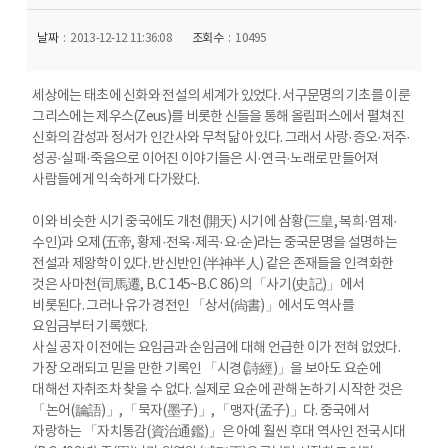
날짜
2013-12-12 11:36:08
조회수
10495
세상에는 태초에 신화와 전설의 세계가 있었다. 서구문명의 기초를 이룬
그리스에는 제우스(Zeus)를 비롯한 신들을 통해 올림퍼스에서 펼쳐진
신화의 감성과 정서가 인간사와 무척 닮아 있다. 그래서 사랑·증오·저주·
성공·실패·죽음으로 이어진 이야기들은 시·연극·노래로 만들어져
사람들에게 익숙하게 다가왔다.
이와 비슷한 시기 중국에도 개천(開天) 시기에 삼황(三皇, 복희·염제·
수인)과 오제(五帝, 황제·전욱·제곡·요·순)라는 중국문명을 설명하는
전설과 제왕학이 있다. 반신반인(半神半人) 같은 존재들을 인격화한
것은 사마천(司馬遷, B.C 145~B.C 86)의 「사기(史記)」에서
비롯된다. 그러나 유가 경전인 「상서(尙書)」에서도 역사를
요임금부터 기록했다.
사실 공자 이전에는 요임금과 순임금에 대해 언급한 이가 전혀 없었다.
가장 오래되고 믿을 만한 기록인 「시경(詩經)」을 보아도 요순에
대해선 자취조차 찾을 수 없다. 실제로 요순에 관해 논하기 시작한 것은
「논어(論語)」, 「묵자(墨子)」, 「맹자(孟子)」다. 중국에서
자랑하는 「자치통감(資治通鑑)」은 아예 훨씬 후대 역사인 전국시대