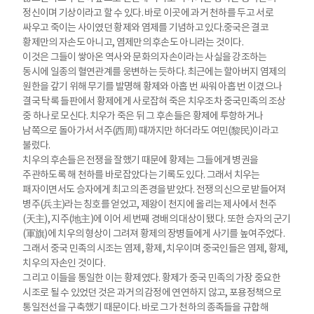
정신이며 기상이라고 할 수 있다. 바로 이곳에 과거 천하를 두고 서로
싸우고 죽이는 사이였던 황제와 염제를 기념하고 있다.중국은 결코
황제만의 자손도 아니고, 염제만의 후손도 아니라는 것이다.
이것은 그들이 쌓아온 역사와 문화의 자손이라는 사실을 강조하는
동시에 일종의 혈연관계를 웅변하는 듯하다. 최근에는 할아버지 염제의
원한을 갚기 위해 무기를 발명해 황제와 아홉 번 싸워 아홉 번 이겼으나
결국 탁록 들판에서 황제에게 사로잡혀 죽은 치우조차 중국민족의 조상
중 하나로 모신다. 치우가 죽은 뒤 그 후손들은 황제에 투항하거나
남쪽으로 돌아가서 서주(西周) 때까지만 하더라도 여민(黎民)이라고
불렀다.
치우의 후손들은 전쟁을 잘했기 때문에 황제는 그들에게 병권을
주관하도록 해 천하를 바로잡았다는 기록도 있다. 그래서 치우는
패자이면서도 승자에게 최고의 존경을 받았다. 전쟁의 신으로 받들어져
병주(兵主)라는 칭호를 얻었고, 제왕이 천지에 올리는 제사에서 천주
(天主), 지주(地主)에 이어 세 번째 경배의 대상이 됐다. 또한 승자의 군기
(軍旗)에 치우의 형상이 그려져 황제의 장병들에게 사기를 높여주었다.
그래서 중국 민족의 시조는 염제, 황제, 치우이며 중국인들은 염제, 황제,
치우의 자손인 것이다.
그리고 이들을 통일한 이는 황제였다. 황제가 중국 민족의 가장 중요한
시조로 될 수 있었던 것은 과거의 감정에 연연하지 않고, 포용정책으로
통일전선을 구축했기 때문이다. 바로 그가 천하의 종족들을 규합해