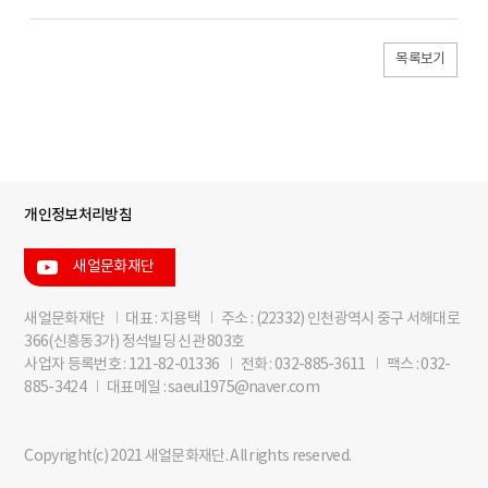
목록보기
개인정보처리방침
새얼문화재단
새얼문화재단
I
대표 : 지용택
I
주소 : (22332) 인천광역시 중구 서해대로
366(신흥동3가) 정석빌딩 신관 803호
사업자 등록번호 : 121-82-01336
I
전화 : 032-885-3611
I
팩스 : 032-
885-3424
I
대표메일 : saeul1975@naver.com
Copyright(c) 2021 새얼문화재단. All rights reserved.