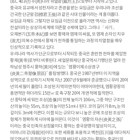
(B.C 403년) 주(周)나라 위열왕(威烈王)으로부터 시작하고 있다.
중국과 유교에서 성천자라고 존경을 받는 요임금은 우리나라 조선을
건국한 단군왕검(檀君王儉)과 같은 시대 인물이라는 게 흥미롭다.
요임금 자체도 그렇지만 요임금 이전으로 올라가면 역사는 신화와
전설이라는 상상의 세계에 의존할 수밖에 없다. 그러나 「사기」
오제본기(五帝本紀)를 보면 황제와 염제의 싸움, 또 염제 손자인 치우
(蚩尤)의 복수전에서 황제가 천하를 통일하는 과정의 치열함을 매우
인상적으로 기록하고 있다.
우리나라 역사가 단군으로부터 시작되듯 중국은 혼란한 천하를 제압한
황제(黃帝)로부터 비롯된다. 새얼문화재단 중국역사기행단은 얼마 전
하남성 정주시 황하(黃河)에 있는 `염황이제소상경구
(炎黃二帝塑像景區)`를 탐방했다. 중국은 1987년부터 이 지역을
성역으로 조성하기 시작해 지난 2007년 9월에야 준공했으니 무려 20여
년의 세월이 흘렀다. 조성된 지역의 면적이 어마어마한데, 염황광장의
총면적만 하더라도 15만㎡로 축구장 20여 개 면적에 필적한다.
산 중턱에 세워진 조상(造像)의 전체 높이가 106m, 그중 하단 구조인
산의 높이는 55m, 조상의 높이만 51m나 된다. 코의 길이가 8m, 눈의
깊이도 3m에 이른다. 이쯤 되는 규모다 보니 높은 곳에 조성된 조상의
형체가 정확하게 시야에 들어온다. 이것이 `염황의 자손(炎黃之孫)`
이라는 중국 민족의 상징물이다. 황하는 중국문명의 발상지이고,
어머니의 강(母親河)이다. 또한 세류를 포용하고 백천(百川)을 마다하지
않으면서도 무한히 앞으로 전진해 바다로 나아가는 황하는 중국인의