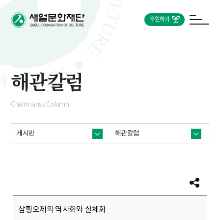
후원하기
해관칼럼
Chairmans's Column
게시판
해관칼럼
삼황오제의 역사화와 실체화