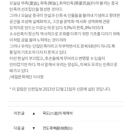
오늘날 하족(夏族), 화족(華族), 화하민족(華夏民族)이라 불리는 중국
민족의 선조집단을 형성한 것이다.
그러나 오늘날 중국이 전설과 신화 속 인물들을 불러내 기념하고 장대한
공간을 조성해 실체화하고, 그것을 광역화·역사화·성역화해 관광
유적지로 만드는 이유는 따로 있다. 92%의 한족, 8%의 55개
소수민족이 정신적·역사적으로 조화를 이루기 위한 기초를 다지기 위해
이처럼 공을 들여 노력하는 것이리라.
그러나 우리는 단일민족이라고 자부하면서도 광복 68년이 지나도록
통일의 기초조차 다지지 못하고 있다.
이런 현실이 부끄럽고, 후손들에게 무어라고 변명할 수 있을지
안타깝기만 하다. 역사 앞에서 우리는 양심도, 치욕도 모르는 민족으로
돼가고 있다.
/새얼문화재단 이사장
* 이 칼럼은 인천일보 2013년 12월 11일자 신문에 실린 것입니다.
이전 글
육도(六道)의 재해석
다음 글
전도흑백(顚倒黑白)