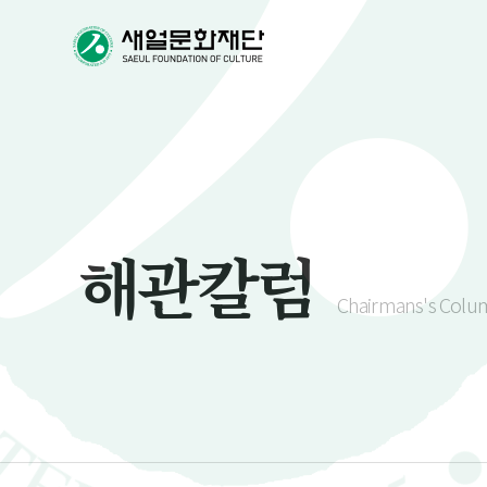
해관칼럼
Chairmans's Colu