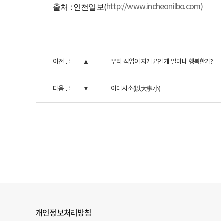
출처 : 인천일보(
http://www.incheonilbo.com)
이전 글
우리 직업이 지게꾼인 게 얼마나 행복한가?
다음 글
이대사소(以大事小)
개인정보처리방침