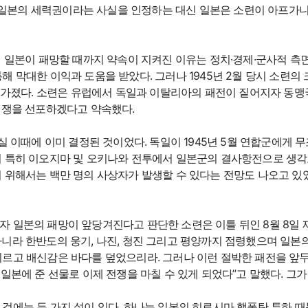
일본의 세력권이라는 사실을 인정하는 대신 일본은 소련이 아프가
게 일본이 패망할 때까지 약속이 지켜진 이유는 정치·경제·군사적 측
 막대한 이익과 도움을 받았다. 그러나 1945년 2월 당시 소련의
을 가졌다. 소련은 유럽에서 독일과 이탈리아의 패전이 짙어지자 동
전쟁을 선포하겠다고 약속했다.
실 이때에 이미 결정된 것이었다. 독일이 1945년 5월 연합군에게
며 특히 이오지마 및 오키나와 전투에서 일본군의 결사항전으로 생각
 위해서는 백만 명의 사상자가 발생할 수 있다는 전망도 나오고 있
자 일본의 패망이 앞당겨진다고 판단한 소련은 이틀 뒤인 8월 8일
니라 한반도의 웅기, 나진, 청진 그리고 평양까지 점령했으며 일본
르고 배신감은 바다를 덮었으리라. 그러나 이런 절박한 패전을 앞두
신이 일본에 준 선물로 이제 전쟁을 마칠 수 있게 되었다”고 말했다. 그
것에는 두 가지 설이 있다. 하나는 일본의 히로시마 핵폭탄 투하 때