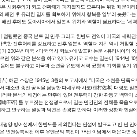
본은 사회주의가 되고 천황제가 폐지될지도 모른다는 위협 때문이라는
의 패전 후 유리한 입지를 확보하기 위해서 항복을 일부러 늦췄다는
 패전 후에도 동아시아에서 일본의 위치와 역할이 필요하다는 '세력
이 점령했던 중국 본토 및 만주 그리고 한반도 전역이 미국의 세력
가혹한 전후처리를 강요하고 전후 일본의 역할과 지위 역시 처참할
2004년 미국 <미국 역사 학보>에 발표한 논문 <유라시아의 쇠퇴 :
d War Ⅱ)>에 따르면 위와 같은 분석을 하고 있다. 유키코 교수는 일본이 
었음에도 불구하고 미국과 소련을 유도해 세력 균형의 기회를 얻기 
) 해군 소장은 1945년 3월의 보고서에서 “미국은 소련을 단독으
에서 대소련 종전 공작을 담당한 다네무라 사코(種村佐孝) 대령도 일
이러한 분석의 배경에는 만주에 있던 전투력이 강한 관동군 백만이
一億總玉碎)'를 부르짖는 전쟁광으로서 일본 민간인의 전체를 죽음으로
하고 연구하는 열정과 탁견은 존경할 만하다. 이러한 상황과 현실에
미국의 태평양 방어선에서 한반도를 제외한다는 연설이 발표되고 반 년 
은 인천상륙작전 이후 유엔군의 북진이 38선 이남에서 머문다면 중