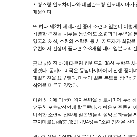
프랑스령 인도차이나와 네덜란드령 인도네시아가 
때문이다.
또 하나 제2차 세계대전 중에 소련과 일본이 이렇
치열한 격전을 치루는 동안에도 소련과의 무역을 통해
영국의 처칠, 소련의 스탈린 등 세 지도자가 회담
유럽에서 전쟁이 끝나면 2~3개월 내에 일본과의 
훗날 밝혀진 바에 따르면 한반도의 38선 분할은 사
생겼다. 동시에 미국은 동남아시아에서 전쟁 중이
대일참전을 요구했다. 미국이 일본 본토를 점령하기
참전을 미루고 있었다.
이런 와중에 미국이 원자폭탄을 히로시마에 투하하
요구한 포츠담선언에 합류했다. 소련은 만주뿐만 아
이러한 소련의 전략에 일본인들의 절망은 하늘을 찌
후지마로(近衛文 ,1891~1945)는 “소련 참전은 
결사항전을 주장하던 일본이 무조건 항복을 선택한 