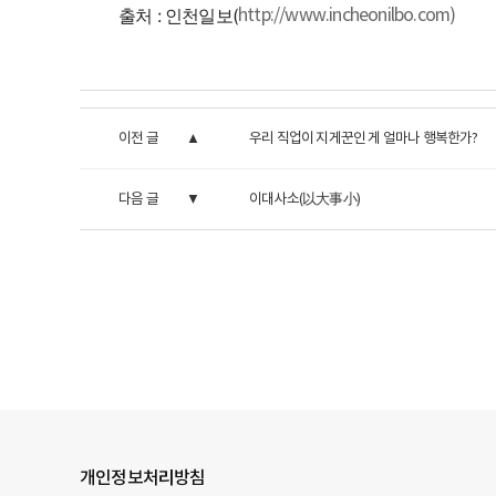
출처 : 인천일보(
http://www.incheonilbo.com)
이전 글
우리 직업이 지게꾼인 게 얼마나 행복한가?
다음 글
이대사소(以大事小)
개인정보처리방침