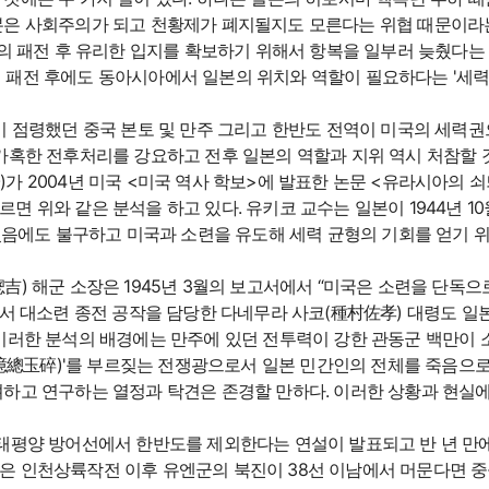
본은 사회주의가 되고 천황제가 폐지될지도 모른다는 위협 때문이라는
의 패전 후 유리한 입지를 확보하기 위해서 항복을 일부러 늦췄다는
 패전 후에도 동아시아에서 일본의 위치와 역할이 필요하다는 '세력
이 점령했던 중국 본토 및 만주 그리고 한반도 전역이 미국의 세력
가혹한 전후처리를 강요하고 전후 일본의 역할과 지위 역시 처참할
2004년 미국 <미국 역사 학보>에 발표한 논문 <유라시아의 쇠퇴 :
d War Ⅱ)>에 따르면 위와 같은 분석을 하고 있다. 유키코 교수는 일본이 
었음에도 불구하고 미국과 소련을 유도해 세력 균형의 기회를 얻기 
) 해군 소장은 1945년 3월의 보고서에서 “미국은 소련을 단독으
에서 대소련 종전 공작을 담당한 다네무라 사코(種村佐孝) 대령도 일
이러한 분석의 배경에는 만주에 있던 전투력이 강한 관동군 백만이
一億總玉碎)'를 부르짖는 전쟁광으로서 일본 민간인의 전체를 죽음으로
하고 연구하는 열정과 탁견은 존경할 만하다. 이러한 상황과 현실에
미국의 태평양 방어선에서 한반도를 제외한다는 연설이 발표되고 반 년 
은 인천상륙작전 이후 유엔군의 북진이 38선 이남에서 머문다면 중