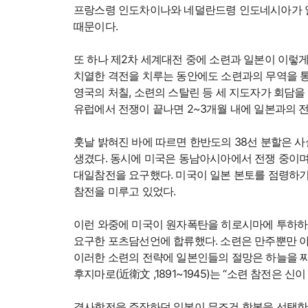
프랑스령 인도차이나와 네덜란드령 인도네시아가 
때문이다.
또 하나 제2차 세계대전 중에 소련과 일본이 이렇
치열한 격전을 치루는 동안에도 소련과의 무역을 통해
영국의 처칠, 소련의 스탈린 등 세 지도자가 회담
유럽에서 전쟁이 끝나면 2~3개월 내에 일본과의 
훗날 밝혀진 바에 따르면 한반도의 38선 분할은 사
생겼다. 동시에 미국은 동남아시아에서 전쟁 중이
대일참전을 요구했다. 미국이 일본 본토를 점령하기
참전을 미루고 있었다.
이런 와중에 미국이 원자폭탄을 히로시마에 투하하
요구한 포츠담선언에 합류했다. 소련은 만주뿐만 아
이러한 소련의 전략에 일본인들의 절망은 하늘을 찌
후지마로(近衛文 ,1891~1945)는 “소련 참전은 
결사항전을 주장하던 일본이 무조건 항복을 선택한 