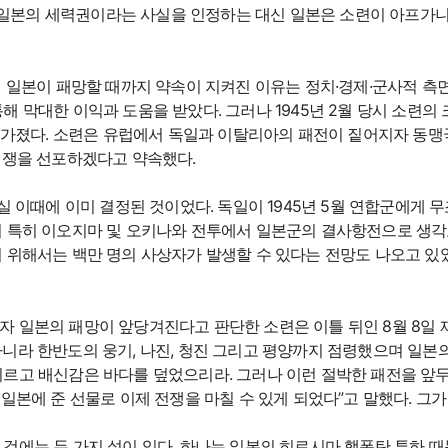
일본의 세력권이라는 사실을 인정하는 대신 일본은 소련이 아프가
게 일본이 패망할 때까지 약속이 지켜진 이유는 정치·경제·군사적 측
 막대한 이익과 도움을 받았다. 그러나 1945년 2월 당시 소련의
을 가졌다. 소련은 유럽에서 독일과 이탈리아의 패전이 짙어지자 동
전쟁을 선포하겠다고 약속했다.
실 이때에 이미 결정된 것이었다. 독일이 1945년 5월 연합군에게
며 특히 이오지마 및 오키나와 전투에서 일본군의 결사항전으로 생각
 위해서는 백만 명의 사상자가 발생할 수 있다는 전망도 나오고 있
자 일본의 패망이 앞당겨진다고 판단한 소련은 이틀 뒤인 8월 8일
니라 한반도의 웅기, 나진, 청진 그리고 평양까지 점령했으며 일본
르고 배신감은 바다를 덮었으리라. 그러나 이런 절박한 패전을 앞두
신이 일본에 준 선물로 이제 전쟁을 마칠 수 있게 되었다”고 말했다. 그
것에는 두 가지 설이 있다. 하나는 일본의 히로시마 핵폭탄 투하 때