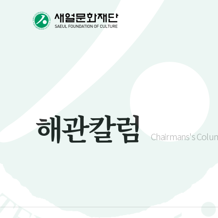
해관칼럼
Chairmans's Colu