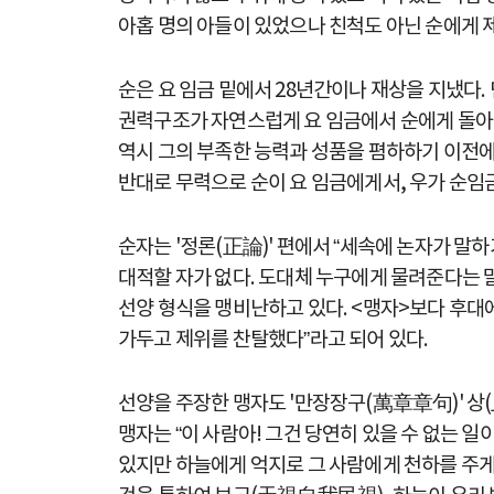
아홉 명의 아들이 있었으나 친척도 아닌 순에게 
순은 요 임금 밑에서 28년간이나 재상을 지냈다
권력구조가 자연스럽게 요 임금에서 순에게 돌아간 
역시 그의 부족한 능력과 성품을 폄하하기 이전
반대로 무력으로 순이 요 임금에게서, 우가 순
순자는 '정론(正論)' 편에서 “세속에 논자가 말
대적할 자가 없다. 도대체 누구에게 물려준다는 말
선양 형식을 맹비난하고 있다. <맹자>보다 후대에
가두고 제위를 찬탈했다”라고 되어 있다.
선양을 주장한 맹자도 '만장장구(萬章章句)' 상(
맹자는 “이 사람아! 그건 당연히 있을 수 없는 
있지만 하늘에게 억지로 그 사람에게 천하를 주게 