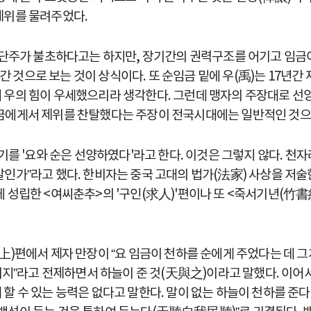
제위를 물려주었다.
. 단주가 불초하다고는 하지만, 장기간의 권력구조를 어기고 임금
것으로 보는 것이 상식이다. 또 순임금 밑에 우(禹)는 17년간
에 우의 힘이 우세했으리라 생각한다. 그런데 맹자의 주장대로 
임금에게서 제위를 찬탈했다는 주장이 전국시대에는 일반적인 것
하기를 '요와 순은 선양하였다'라고 한다. 이것은 그렇지 않다. 천
인가”라고 했다. 한비자는 중국 고대의 법가(法家) 사상을 저술
 성립한 <여씨춘추>의 '구인(求人)'편이나 또 <죽서기년(竹書
上)편에서 제자 만장이 “요 임금이 천하를 순에게 주었다는 데 그
일이지”라고 전제하면서 하늘이 준 것(天與之)이라고 말했다. 이어
할 수 있는 능력은 없다고 말한다. 말이 없는 하늘이 천하를 준다