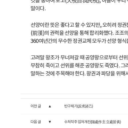
것을 통하여 보고(天視自我民視), 하늘이 우리 
말이다.
선양이란 뜻은 좋다고 할 수 있지만, 오히려 정
(前漢)의 권력을 선양을 통해 합리화했다. 조조
360여년간의 무수한 정권교체 모두가 선양 형식
고려말 왕조가 무너져갈 때 공양왕으로부터 선위를
무참히 죽이고 선위를 해준 공양왕도 죽였다. 그
말하는 것에 주목해야 한다. 왕권과 파당을 위해서
이전 글
반구제기(反求諸己)
다음 글
수처작주 입처개진(隨處作主 立處皆眞)