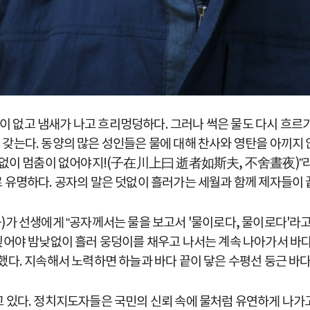
감이 없고 냄새가 나고 흐리멍덩하다. 그러나 썩은 물도 다시 흐르
갖는다. 동양의 많은 성인들은 물에 대해 찬사와 영탄을 아끼지 
낮없이 멈춤이 없어야지!(子在川上曰 逝者如斯夫, 不舍晝夜)”라고
 유명하다. 공자의 말은 덧없이 흘러가는 세월과 함께 제자들이 
子)가 선생에게 “공자께서는 물을 보고서 '물이로다, 물이로다'
 깊어야 밤낮없이 흘러 웅덩이를 채우고 나서는 계속 나아가서 바
했다. 지속해서 노력하면 하늘과 바다 끝이 닿은 수평선 둥근 바다
고 있다. 정치지도자들은 국민의 신뢰 속에 물처럼 유연하게 나가