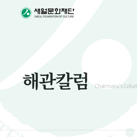
해관칼럼
Chairmans's Colu