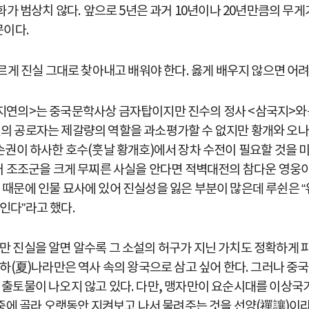
화가 범상치 않다. 앞으로 5년은 과거 10년이나 20년만큼의 무게
문이다.
르게 진실 그대로 찾아내고 배워야 한다. 옳게 배우지 않으면 어려
지연의>는 중국문학사상 금자탑이지만 진수의 정사 <삼국지>와는
 공로자는 제갈량의 역할을 과소평가할 수 없지만 황개와 오나라
손권이 하사한 호수(훗날 황개호)에서 장차 수전이 필요할 것을 
러 조조군을 크게 무찌른 사실을 안다면 적벽대전의 참다운 영웅이
때문에 인물 묘사에 있어 진실성을 잃은 부분이 많은데 루쉰은 
인다”라고 했다.
 진실을 알면 알수록 그 소설의 허구가 지닌 가치도 정확하게 파악
 하(夏)나라만은 역사 속의 왕국으로 삼고 싶어 한다. 그러나 
 출토물이 나오지 않고 있다. 다만, 맹자만이 요순시대를 이상
중에 골라 오랫동안 지켜보고 나서 물려주는 것을 선양(禪讓)이라