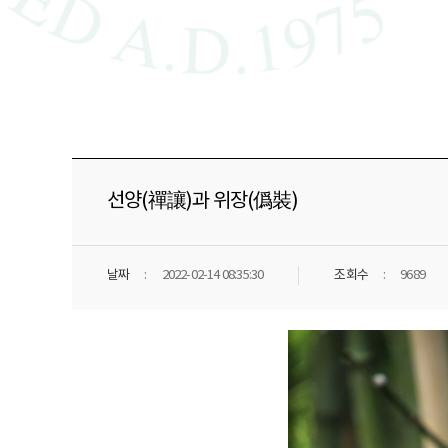
선양(禪讓)과 위장(僞裝)
날짜
2022-02-14 08:35:30
조회수
9689