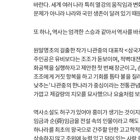
바란다. 세계 여러 나라 특히 열강의 움직임과 변
문제가 아니라 나라와 국민 생존이 달려 있기 때
또 하나, 역사는 엄격한 스승과 같아서 역사를 바
원말명초의 걸출한 작가 나관중의 대표작 <삼국
주인공은 유비보다는 조조가 돋보이며, 적벽대전의
화공책을 실행하자고 제안한 첫 번째 장군이고, 
조조에게 거짓 항복을 하고 기회를 틈타 불을 질
낮추는' 나관중의 한나라가 중심이라는 전통관념 
가깝고 제갈량의 지모를 묘사했으나 요술처럼 보
역사소설도 허구가 있어야 흥미가 생기는 것이지만
임금과 순(舜)임금을 전설 속의 인물이라고 해도
하나라를 최초의 왕국으로 간주할 만한 고고학적
상속하지 않고 주위에 능력 있고 덕이 있는 사람 