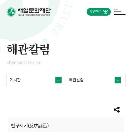
후원하기
해관칼럼
Chairmans's Column
게시판
해관칼럼
반구제기(反求諸己)