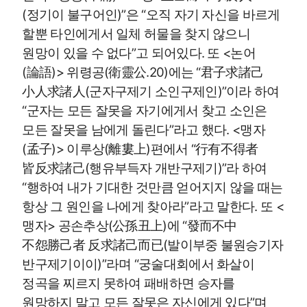
(정기이 불구어인)”은 “오직 자기 자신을 바르게
할뿐 타인에게서 일체 허물을 찾지 않으니
원망이 있을 수 없다”고 되어있다. 또 <논어
(論語)> 위령공(衛靈公.20)에는 “君子求諸己
小人求諸人(군자구제기 소인구제인)”이라 하여
“군자는 모든 잘못을 자기에게서 찾고 소인은
모든 잘못을 남에게 돌린다”라고 했다. <맹자
(孟子)> 이루상(離婁上)편에서 “行有不得者
皆反求諸己(행유부득자 개반구제기)”라 하여
“행하여 내가 기대한 것만큼 얻어지지 않을 때는
항상 그 원인을 나에게 찾아라”라고 말한다. 또 <
맹자> 공손추상(公孫丑上)에 “發而不中
不怨勝己者 反求諸己而已(발이부중 불원승기자
반구제기이이)”라며 “궁술대회에서 화살이
정곡을 찌르지 못하여 패배하면 승자를
원망하지 말고 모든 잘못은 자신에게 있다”며