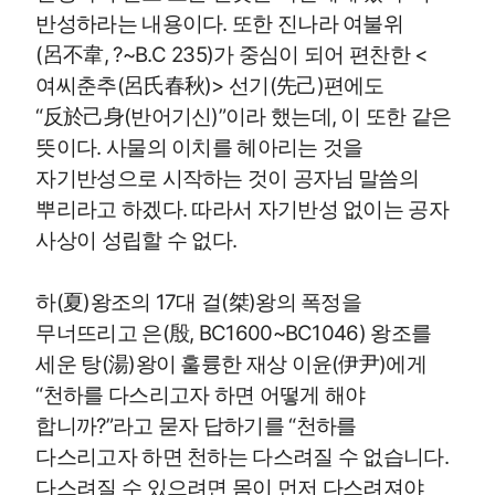
반성하라는 내용이다. 또한 진나라 여불위
(呂不韋, ?~B.C 235)가 중심이 되어 편찬한 <
여씨춘추(呂氏春秋)> 선기(先己)편에도
“反於己身(반어기신)”이라 했는데, 이 또한 같은
뜻이다. 사물의 이치를 헤아리는 것을
자기반성으로 시작하는 것이 공자님 말씀의
뿌리라고 하겠다. 따라서 자기반성 없이는 공자
사상이 성립할 수 없다.
하(夏)왕조의 17대 걸(桀)왕의 폭정을
무너뜨리고 은(殷, BC1600~BC1046) 왕조를
세운 탕(湯)왕이 훌륭한 재상 이윤(伊尹)에게
“천하를 다스리고자 하면 어떻게 해야
합니까?”라고 묻자 답하기를 “천하를
다스리고자 하면 천하는 다스려질 수 없습니다.
다스려질 수 있으려면 몸이 먼저 다스려져야