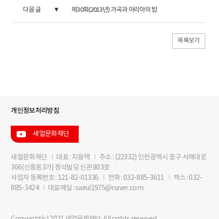
다음 글
제30회(2013년) 가곡과 아리아의 밤
목록보기
개인정보처리방침
새얼문화재단
새얼문화재단
I
대표 : 지용택
I
주소 : (22332) 인천광역시 중구 서해대로
366(신흥동3가) 정석빌딩 신관 803호
사업자 등록번호 : 121-82-01336
I
전화 : 032-885-3611
I
팩스 : 032-
885-3424
I
대표메일 : saeul1975@naver.com
Copyright(c) 2021 새얼문화재단. All rights reserved.