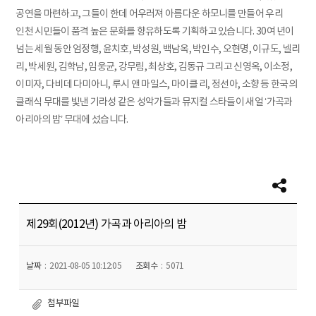
공연을 마련하고, 그들이 한데 어우러져 아름다운 하모니를 만들어 우리
인천 시민들이 품격 높은 문화를 향유하도록 기획하고 있습니다. 30여 년이
넘는 세월 동안 엄정행, 윤치호, 박성원, 백남옥, 박인수, 오현명, 이규도, 넬리
리, 박세원, 김학남, 임웅균, 강무림, 최상호, 김동규 그리고 신영옥, 이소정,
이미자, 다비데 다미아니, 루시 앤 마일스, 마이클 리, 정선아, 소향 등 한국의
클래식 무대를 빛낸 기라성 같은 성악가들과 뮤지컬 스타들이 새얼 ‘가곡과
아리아의 밤’ 무대에 섰습니다.
제29회(2012년) 가곡과 아리아의 밤
날짜
2021-08-05 10:12:05
조회수
5071
첨부파일