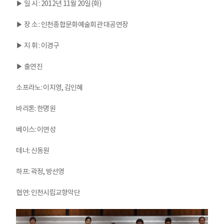
▶ 일 시 : 2012년 11월 20일(화)
▶ 장 소 : 인천종합문화예술회관 대공연장
▶ 지 휘 : 이경구
▶ 출연진
소프라노: 이지영, 김인혜
바리톤: 한명원
베이스: 이연성
테너: 신동원
하프: 곽정, 방선영
협연: 인천시립교향악단